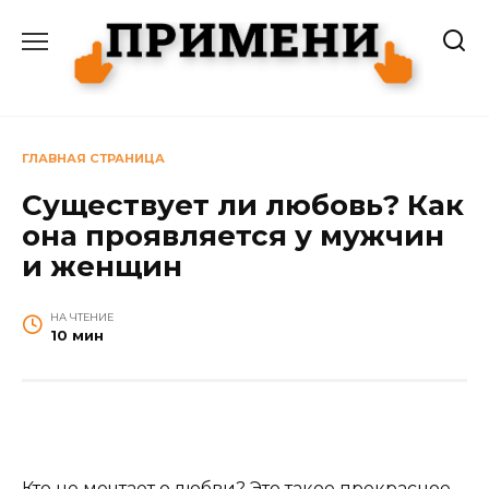
Перейти
к
содержанию
ГЛАВНАЯ СТРАНИЦА
Существует ли любовь? Как
она проявляется у мужчин
и женщин
НА ЧТЕНИЕ
10 мин
Кто не мечтает о любви? Это такое прекрасное