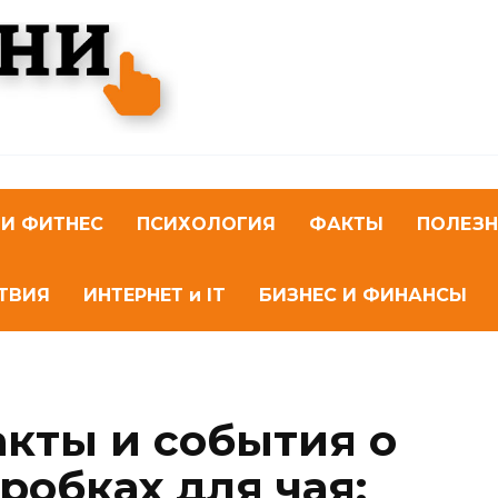
 И ФИТНЕС
ПСИХОЛОГИЯ
ФАКТЫ
ПОЛЕЗ
ТВИЯ
ИНТЕРНЕТ и IT
БИЗНЕС И ФИНАНСЫ
кты и события о
робках для чая: