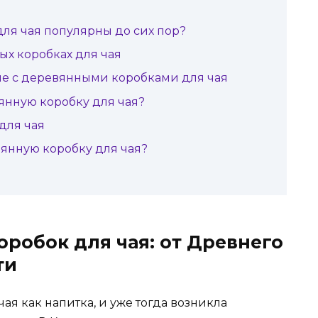
ля чая популярны до сих пор?
х коробках для чая
ые с деревянными коробками для чая
янную коробку для чая?
для чая
янную коробку для чая?
робок для чая: от Древнего
ти
ая как напитка, и уже тогда возникла