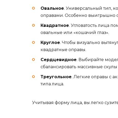
Овальное
. Универсальный тип, 
оправами. Особенно выигрышно с
Квадратное
. Угловатость лица п
овальные или «кошачий глаз».
Круглое
. Чтобы визуально вытян
квадратные оправы.
Сердцевидное
. Выбирайте моде
сбалансировать массивные скулы
Треугольное
. Легкие оправы с а
типа лица.
Учитывая форму лица, вы легко сузи